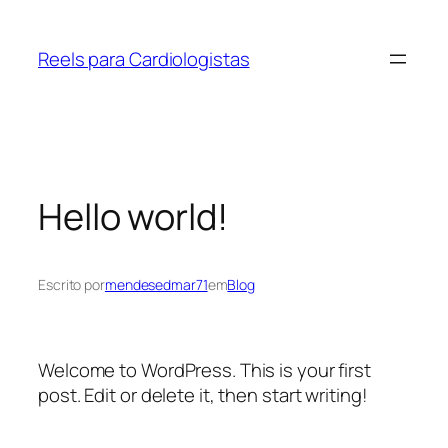
Pular
para
Reels para Cardiologistas
o
conteúdo
Hello world!
Escrito por
mendesedmar71
em
Blog
Welcome to WordPress. This is your first
post. Edit or delete it, then start writing!