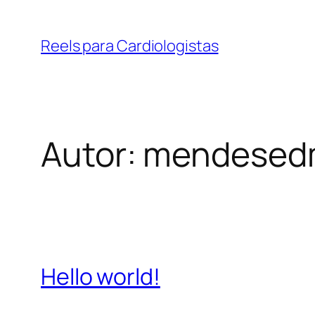
Pular
para
Reels para Cardiologistas
o
conteúdo
Autor:
mendesed
Hello world!