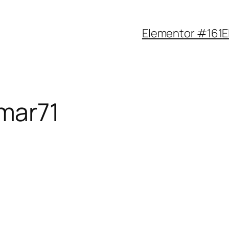
Elementor #161
E
mar71